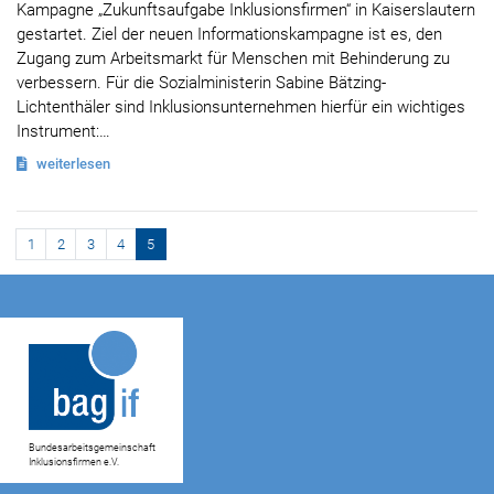
Kampagne „Zukunftsaufgabe Inklusionsfirmen“ in Kaiserslautern
gestartet. Ziel der neuen Informationskampagne ist es, den
Zugang zum Arbeitsmarkt für Menschen mit Behinderung zu
verbessern. Für die Sozialministerin Sabine Bätzing-
Lichtenthäler sind Inklusionsunternehmen hierfür ein wichtiges
Instrument:…
weiterlesen
Page navigation
Seite
Seite
Seite
Seite
Aktuelle Page
1
2
3
4
5
Bundesarbeitsgemeinschaft
Inklusionsfirmen e.V.