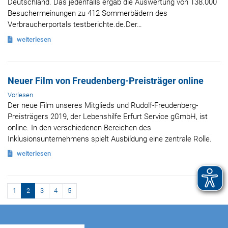
Deutschland. Das jedenfalls ergab die Auswertung von 138.000
Besuchermeinungen zu 412 Sommerbädern des
Verbraucherportals testberichte.de.Der…
weiterlesen
Neuer Film von Freudenberg-Preisträger online
Vorlesen
Der neue Film unseres Mitglieds und Rudolf-Freudenberg-
Preisträgers 2019, der Lebenshilfe Erfurt Service gGmbH, ist
online. In den verschiedenen Bereichen des
Inklusionsunternehmens spielt Ausbildung eine zentrale Rolle.
weiterlesen
Page navigation
Seite
Aktuelle Page
Seite
Seite
Seite
1
2
3
4
5